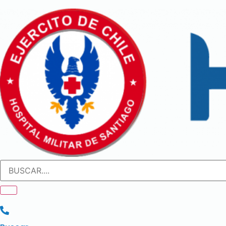
Ir
al
contenido