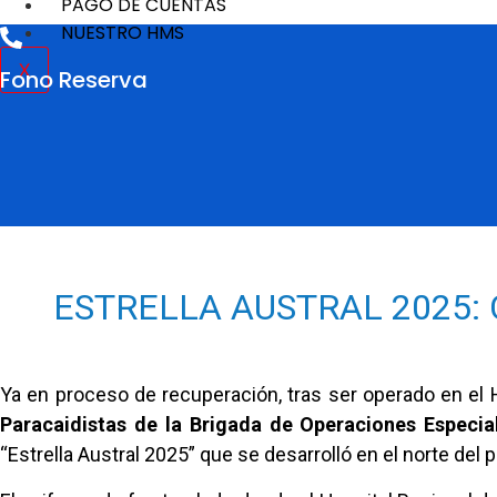
PAGO DE CUENTAS
NUESTRO HMS
X
Fono Reserva
ESTRELLA AUSTRAL 2025:
Ya en proceso de recuperación, tras ser operado en el 
Paracaidistas de la Brigada de Operaciones Especial
“Estrella Austral 2025” que se desarrolló en el norte del p