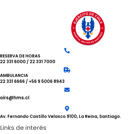
RESERVA DE HORAS
22 331 6000
/
22 331 7000
AMBULANCIA
22 331 6666
/
+56 9 5006 8943
oirs@hms.cl
Av. Fernando Castillo Velasco 9100, La Reina, Santiago.
Links de interés