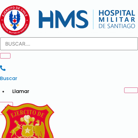
Ir
al
contenido
Buscar
Llamar
X