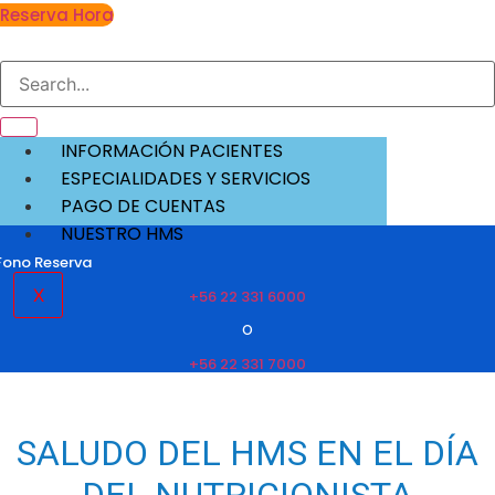
Reserva Hora
INFORMACIÓN PACIENTES
ESPECIALIDADES Y SERVICIOS
PAGO DE CUENTAS
NUESTRO HMS
Fono Reserva
X
+56 22 331 6000
O
+56 22 331 7000
SALUDO DEL HMS EN EL DÍA
DEL NUTRICIONISTA