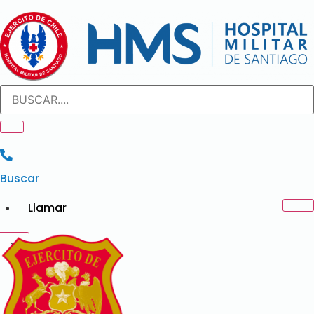
Ir
al
contenido
Buscar
Llamar
X