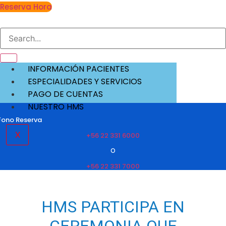
Reserva Hora
INFORMACIÓN PACIENTES
ESPECIALIDADES Y SERVICIOS
PAGO DE CUENTAS
NUESTRO HMS
Fono Reserva
X
+56 22 331 6000
O
+56 22 331 7000
HMS PARTICIPA EN
CEREMONIA QUE