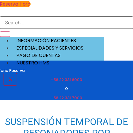
Reserva Hora
INFORMACIÓN PACIENTES
ESPECIALIDADES Y SERVICIOS
PAGO DE CUENTAS
NUESTRO HMS
Fono Reserva
X
+56 22 331 6000
O
+56 22 331 7000
SUSPENSIÓN TEMPORAL DE
RESONADORES POR