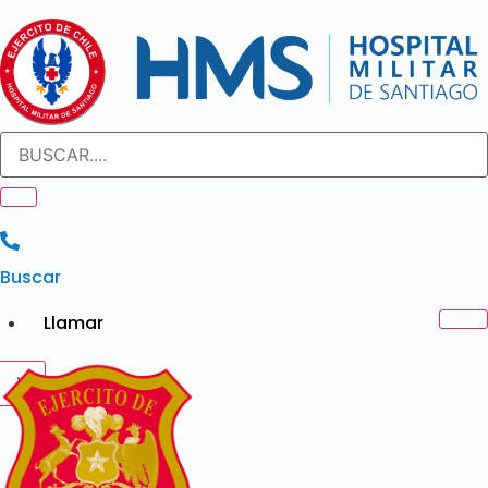
Ir
al
contenido
Buscar
Llamar
X