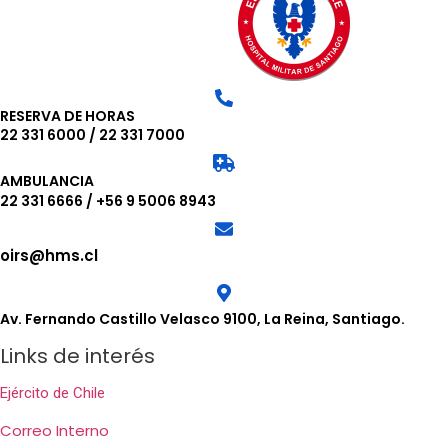
RESERVA DE HORAS
22 331 6000
/
22 331 7000
AMBULANCIA
22 331 6666
/
+56 9 5006 8943
oirs@hms.cl
Av. Fernando Castillo Velasco 9100, La Reina, Santiago.
Links de interés
Ejército de Chile
Correo Interno