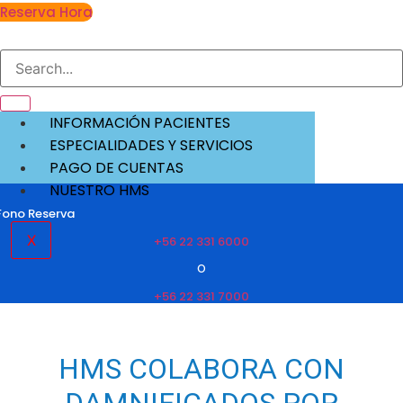
Reserva Hora
INFORMACIÓN PACIENTES
ESPECIALIDADES Y SERVICIOS
PAGO DE CUENTAS
NUESTRO HMS
Fono Reserva
X
+56 22 331 6000
O
+56 22 331 7000
HMS COLABORA CON
DAMNIFICADOS POR