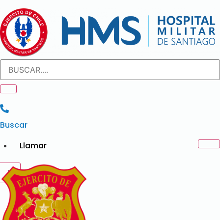
Ir
al
contenido
Buscar
Llamar
X