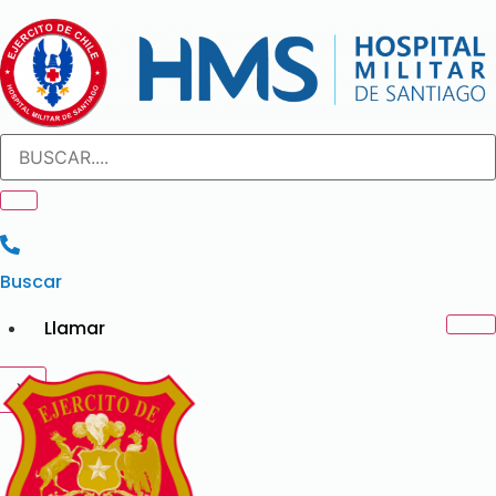
Ir
al
contenido
Buscar
Llamar
X