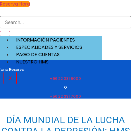
Reserva Hora
INFORMACIÓN PACIENTES
ESPECIALIDADES Y SERVICIOS
PAGO DE CUENTAS
NUESTRO HMS
Fono Reserva
X
+56 22 331 6000
O
+56 22 331 7000
DÍA MUNDIAL DE LA LUCHA
CONTRA LA DEPRESIÓN: HMS