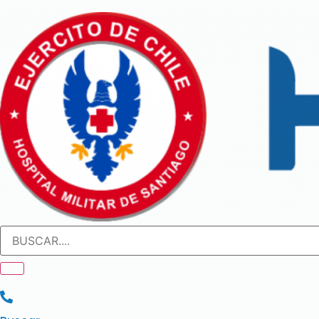
Ir
al
contenido